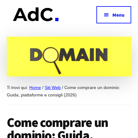
Additional
Passa
Passa
al
alla
menu
Menu
contenuto
barra
principale
laterale
Antonio
Digital
primaria
De
Marketing
Carlo
Expert
Ti trovi qui:
Home
/
Siti Web
/
Come comprare un dominio:
Guida, piattaforme e consigli (2026)
Come comprare un
dominio: Guida,